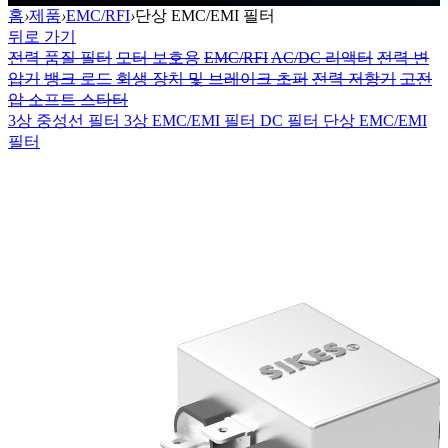
홈
›
제품
›
EMC/RFI
›
단상 EMC/EMI 필터
뒤로 가기
전력 품질 필터
모터 보호용
EMC/RFI
AC/DC 리액터
전력 변
압기
뱅크 로드
회생 장치 및 브레이크 초퍼
전력 저항기
고전
압 소프트 스타터
3상 중성선 필터
3상 EMC/EMI 필터
DC 필터
단상 EMC/EMI
필터