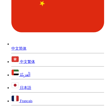
中文简体
中文繁体
اَلْعَرَبِيَّةُ
日本語
Français