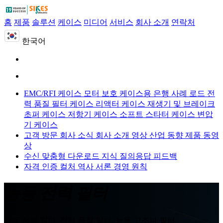
홈
제품
솔루션
케이스
미디어
서비스
회사 소개
연락처
한국어
EMC/RFI 케이스
모터 보호 케이스용
은행 사례 로드
전
력 품질 필터 케이스
리액터 케이스
재생기 및 브레이크
초퍼 케이스
저항기 케이스
소프트 스타터 케이스
변압
기 케이스
고객 방문
회사 소식
회사 소개 영상
산업 동향
제품 동영
상
수신 맞춤형
다운로드
지식 질의응답
피드백
자격 인증
컬처
역사
서론
경영 원칙
능동 전력 필터
능동 전력 필터, 전력 품질 필터, 능동 고조파 필터