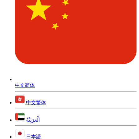
中文简体
中文繁体
اَلْعَرَبِيَّةُ
日本語