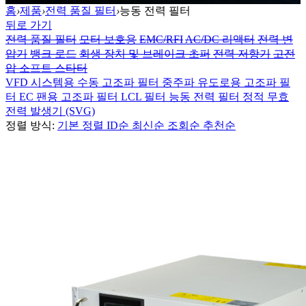
홈
›
제품
›
전력 품질 필터
›
능동 전력 필터
뒤로 가기
전력 품질 필터
모터 보호용
EMC/RFI
AC/DC 리액터
전력 변
압기
뱅크 로드
회생 장치 및 브레이크 초퍼
전력 저항기
고전
압 소프트 스타터
VFD 시스템용 수동 고조파 필터
중주파 유도로용 고조파 필
터
EC 팬용 고조파 필터
LCL 필터
능동 전력 필터
정적 무효
전력 발생기 (SVG)
정렬 방식:
기본 정렬
ID순
최신순
조회순
추천순