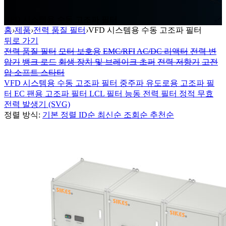
VFD 시스템용 수동 고조파 필터
홈
›
제품
›
전력 품질 필터
›
VFD 시스템용 수동 고조파 필터
뒤로 가기
전력 품질 필터
모터 보호용
EMC/RFI
AC/DC 리액터
전력 변
압기
뱅크 로드
회생 장치 및 브레이크 초퍼
전력 저항기
고전
압 소프트 스타터
VFD 시스템용 수동 고조파 필터
중주파 유도로용 고조파 필
터
EC 팬용 고조파 필터
LCL 필터
능동 전력 필터
정적 무효
전력 발생기 (SVG)
정렬 방식:
기본 정렬
ID순
최신순
조회순
추천순