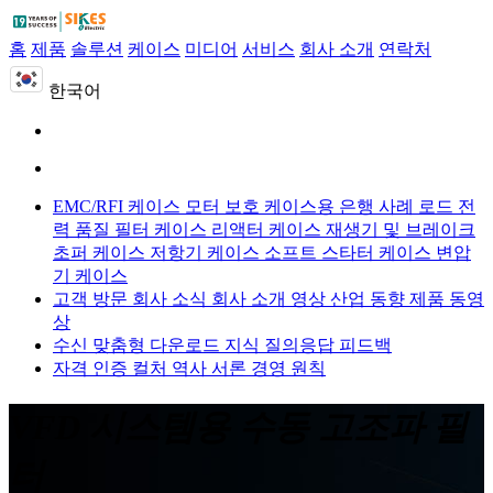
홈
제품
솔루션
케이스
미디어
서비스
회사 소개
연락처
한국어
EMC/RFI 케이스
모터 보호 케이스용
은행 사례 로드
전
력 품질 필터 케이스
리액터 케이스
재생기 및 브레이크
초퍼 케이스
저항기 케이스
소프트 스타터 케이스
변압
기 케이스
고객 방문
회사 소식
회사 소개 영상
산업 동향
제품 동영
상
수신 맞춤형
다운로드
지식 질의응답
피드백
자격 인증
컬처
역사
서론
경영 원칙
VFD 시스템용 수동 고조파 필
터