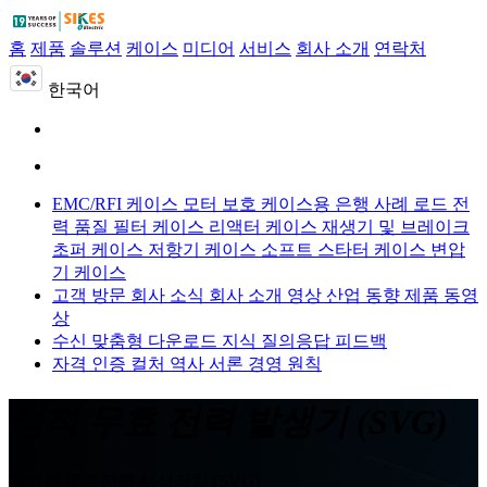
홈
제품
솔루션
케이스
미디어
서비스
회사 소개
연락처
한국어
EMC/RFI 케이스
모터 보호 케이스용
은행 사례 로드
전
력 품질 필터 케이스
리액터 케이스
재생기 및 브레이크
초퍼 케이스
저항기 케이스
소프트 스타터 케이스
변압
기 케이스
고객 방문
회사 소식
회사 소개 영상
산업 동향
제품 동영
상
수신 맞춤형
다운로드
지식 질의응답
피드백
자격 인증
컬처
역사
서론
경영 원칙
정적 무효 전력 발생기 (SVG)
정지형 무효전력 보상장치 (SVG)