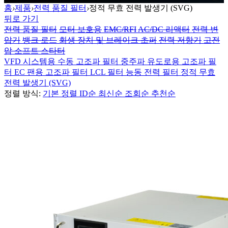
홈
›
제품
›
전력 품질 필터
›
정적 무효 전력 발생기 (SVG)
뒤로 가기
전력 품질 필터
모터 보호용
EMC/RFI
AC/DC 리액터
전력 변
압기
뱅크 로드
회생 장치 및 브레이크 초퍼
전력 저항기
고전
압 소프트 스타터
VFD 시스템용 수동 고조파 필터
중주파 유도로용 고조파 필
터
EC 팬용 고조파 필터
LCL 필터
능동 전력 필터
정적 무효
전력 발생기 (SVG)
정렬 방식:
기본 정렬
ID순
최신순
조회순
추천순