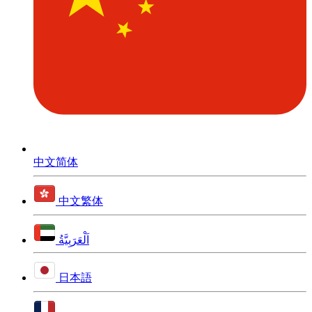
中文简体
中文繁体
اَلْعَرَبِيَّةُ
日本語