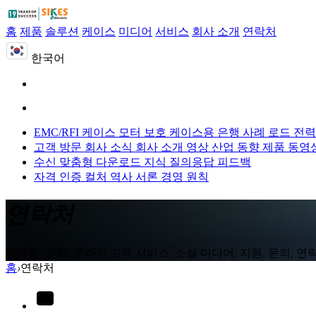
홈
제품
솔루션
케이스
미디어
서비스
회사 소개
연락처
한국어
EMC/RFI 케이스
모터 보호 케이스용
은행 사례 로드
전력
고객 방문
회사 소식
회사 소개 영상
산업 동향
제품 동영
수신 맞춤형
다운로드
지식 질의응답
피드백
자격 인증
컬처
역사
서론
경영 원칙
연락처
이메일, 전화, 온라인 고객 서비스, 소셜 미디어, 지원, 문의, 연
홈
›
연락처