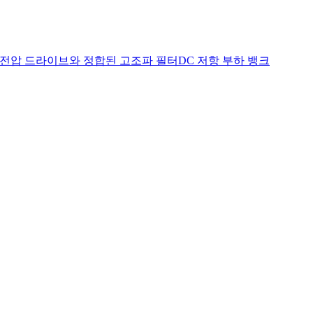
저전압 드라이브와 정합된 고조파 필터
DC 저항 부하 뱅크