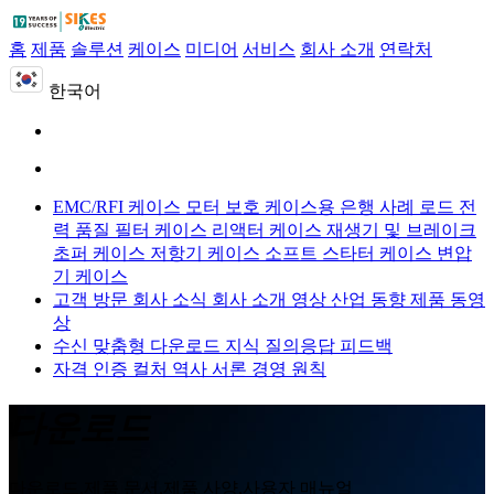
홈
제품
솔루션
케이스
미디어
서비스
회사 소개
연락처
한국어
EMC/RFI 케이스
모터 보호 케이스용
은행 사례 로드
전
력 품질 필터 케이스
리액터 케이스
재생기 및 브레이크
초퍼 케이스
저항기 케이스
소프트 스타터 케이스
변압
기 케이스
고객 방문
회사 소식
회사 소개 영상
산업 동향
제품 동영
상
수신 맞춤형
다운로드
지식 질의응답
피드백
자격 인증
컬처
역사
서론
경영 원칙
다운로드
다운로드,제품 문서,제품 사양,사용자 매뉴얼