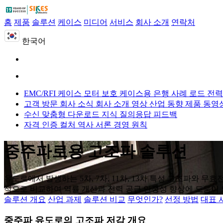
홈
제품
솔루션
케이스
미디어
서비스
회사 소개
연락처
한국어
EMC/RFI 케이스
모터 보호 케이스용
은행 사례 로드
전력
고객 방문
회사 소식
회사 소개 영상
산업 동향
제품 동영
수신 맞춤형
다운로드
지식 질의응답
피드백
자격 인증
컬처
역사
서론
경영 원칙
중주파로용 고조파 솔루션
유도로에서 발생하는 5차, 7차, 11차, 13차 특성 고조파와 무
적으로 비교하여 역률 개선과 전력 공급 안정성 향상에 도움이 
솔루션 개요
산업 과제
솔루션 비교
무엇인가?
선정 방법
대표 
중주파 유도로의 고조파 저감 개요