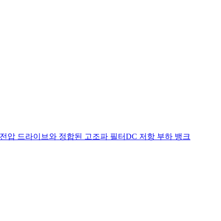
저전압 드라이브와 정합된 고조파 필터
DC 저항 부하 뱅크