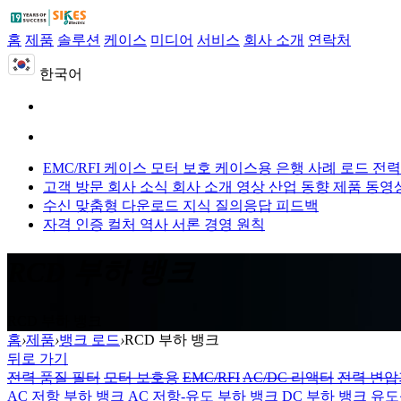
홈
제품
솔루션
케이스
미디어
서비스
회사 소개
연락처
한국어
EMC/RFI 케이스
모터 보호 케이스용
은행 사례 로드
전력
고객 방문
회사 소식
회사 소개 영상
산업 동향
제품 동영
수신 맞춤형
다운로드
지식 질의응답
피드백
자격 인증
컬처
역사
서론
경영 원칙
RCD 부하 뱅크
RCD 부하 뱅크
홈
›
제품
›
뱅크 로드
›
RCD 부하 뱅크
뒤로 가기
전력 품질 필터
모터 보호용
EMC/RFI
AC/DC 리액터
전력 변압
AC 저항 부하 뱅크
AC 저항-유도 부하 뱅크
DC 부하 뱅크
유도