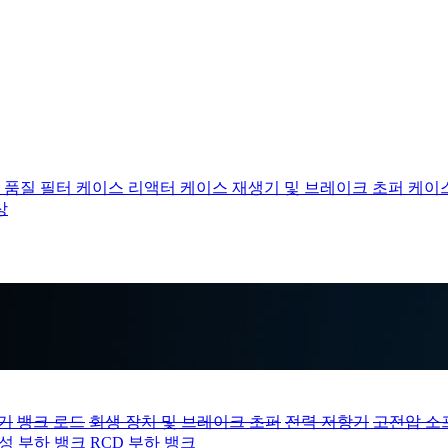
 품질 필터 케이스
리액터 케이스
재생기 및 브레이크 초퍼 케이
상
기
뱅크 로드
회생 장치 및 브레이크 초퍼
전력 저항기
고전압 소
성 부하 뱅크
RCD 부하 뱅크