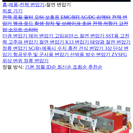
홈
›
제품
›
전력 변압기
›
절연 변압기
뒤로 가기
전력 품질 필터
모터 보호용
EMC/RFI
AC/DC 리액터
전력 변
압기
뱅크 로드
회생 장치 및 브레이크 초퍼
전력 저항기
고전
압 소프트 스타터
단권 변압기
제어 변압기
고임피던스 절연 변압기
SST용 고전
력 고주파 변압기
절연 변압기
K13 변압기
태양광 절연 변압기
정류 변압기
SC(B) 에폭시 수지 충전 건식 변압기
3상 단상 변
압기
항공우주 및 군사용 변압기
선박용 방수 변압기
ZYSFG
위상 변위 정류 변압기
정렬 방식:
기본 정렬
ID순
최신순
조회순
추천순