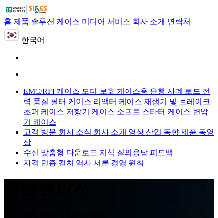
홈
제품
솔루션
케이스
미디어
서비스
회사 소개
연락처
한국어
EMC/RFI 케이스
모터 보호 케이스용
은행 사례 로드
전
력 품질 필터 케이스
리액터 케이스
재생기 및 브레이크
초퍼 케이스
저항기 케이스
소프트 스타터 케이스
변압
기 케이스
고객 방문
회사 소식
회사 소개 영상
산업 동향
제품 동영
상
수신 맞춤형
다운로드
지식 질의응답
피드백
자격 인증
컬처
역사
서론
경영 원칙
절연 변압기
전원 절연 변압기, 절연 변압기