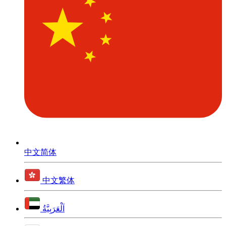
中文简体
中文繁体
اَلْعَرَبِيَّةُ