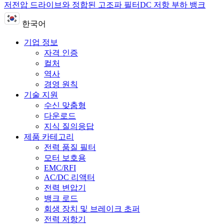
저전압 드라이브와 정합된 고조파 필터
DC 저항 부하 뱅크
한국어
기업 정보
자격 인증
컬처
역사
경영 원칙
기술 지원
수신 맞춤형
다운로드
지식 질의응답
제품 카테고리
전력 품질 필터
모터 보호용
EMC/RFI
AC/DC 리액터
전력 변압기
뱅크 로드
회생 장치 및 브레이크 초퍼
전력 저항기