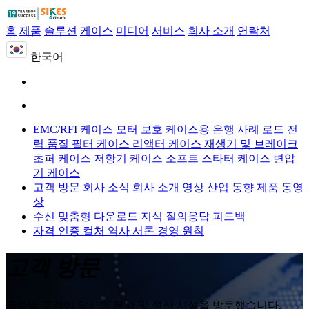
홈
제품
솔루션
케이스
미디어
서비스
회사 소개
연락처
한국어
EMC/RFI 케이스
모터 보호 케이스용
은행 사례 로드
전
력 품질 필터 케이스
리액터 케이스
재생기 및 브레이크
초퍼 케이스
저항기 케이스
소프트 스타터 케이스
변압
기 케이스
고객 방문
회사 소식
회사 소개 영상
산업 동향
제품 동영
상
수신 맞춤형
다운로드
지식 질의응답
피드백
자격 인증
컬처
역사
서론
경영 원칙
고객 방문
글로벌 고객이 당사의 본사 및 생산 시설을 방문했습니다.