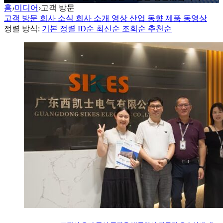
홈
›
미디어
›
고객 방문
고객 방문
회사 소식
회사 소개 영상
산업 동향
제품 동영상
정렬 방식:
기본 정렬
ID순
최신순
조회순
추천순