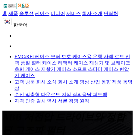
홈
제품
솔루션
케이스
미디어
서비스
회사 소개
연락처
한국어
EMC/RFI 케이스
모터 보호 케이스용
은행 사례 로드
전
력 품질 필터 케이스
리액터 케이스
재생기 및 브레이크
초퍼 케이스
저항기 케이스
소프트 스타터 케이스
변압
기 케이스
고객 방문
회사 소식
회사 소개 영상
산업 동향
제품 동영
상
수신 맞춤형
다운로드
지식 질의응답
피드백
자격 인증
컬처
역사
서론
경영 원칙
ABB 저전압 드라이브와 정합
된 고조파 필터