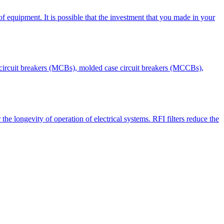
 equipment. It is possible that the investment that you made in your
e circuit breakers (MCBs), molded case circuit breakers (MCCBs),
he longevity of operation of electrical systems. RFI filters reduce the