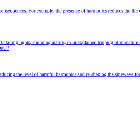
onsequences. For example, the presence of harmonics reduces the life of
ickering lights, sounding alarms, or unexplained tripping of miniatur
보기
reducing the level of harmful harmonics and re-shaping the sinewave for t