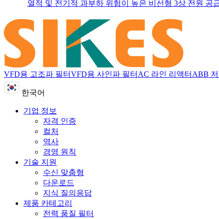
열적 및 전기적 과부하 위험이 높은 비선형 3상 전원 공급 장치
VFD용 고조파 필터
VFD용 사인파 필터
AC 라인 리액터
ABB 
한국어
기업 정보
자격 인증
컬처
역사
경영 원칙
기술 지원
수신 맞춤형
다운로드
지식 질의응답
제품 카테고리
전력 품질 필터