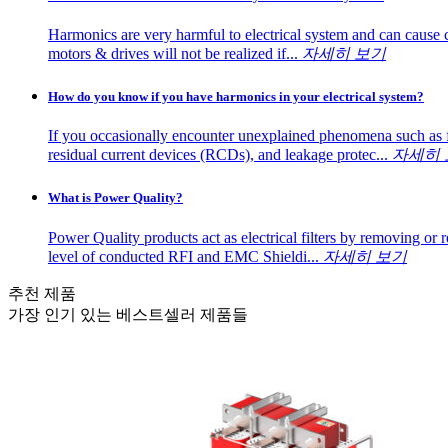
Harmonics are very harmful to electrical system and can cause c
motors & drives will not be realized if...
자세히 보기
How do you know if you have harmonics in your electrical system?
If you occasionally encounter unexplained phenomena such as fl
residual current devices (RCDs), and leakage protec...
자세히 
What is Power Quality?
Power Quality products act as electrical filters by removing or 
level of conducted RFI and EMC Shieldi...
자세히 보기
추천 제품
가장 인기 있는 베스트셀러 제품들