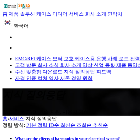
홈
제품
솔루션
케이스
미디어
서비스
회사 소개
연락처
한국어
EMC/RFI 케이스
모터 보호 케이스용
은행 사례 로드
전력
고객 방문
회사 소식
회사 소개 영상
산업 동향
제품 동영
수신 맞춤형
다운로드
지식 질의응답
피드백
자격 인증
컬처
역사
서론
경영 원칙
지식 질의응답
FAQ, 제품 FAQ, 기술 지원, 사용자 가이드
홈
›
서비스
›
지식 질의응답
정렬 방식:
기본 정렬
ID순
최신순
조회순
추천순
What are the effects of harmonics in your electrical system?