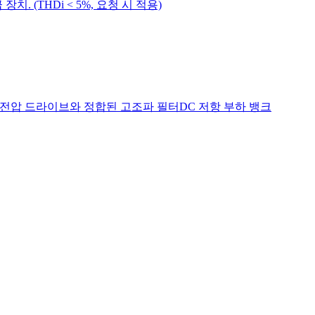
. (THDi < 5%, 요청 시 적용)
저전압 드라이브와 정합된 고조파 필터
DC 저항 부하 뱅크