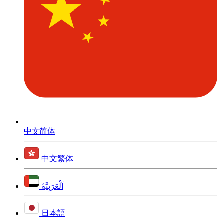
中文简体
中文繁体
اَلْعَرَبِيَّةُ
日本語