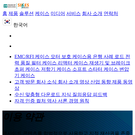
홈
제품
솔루션
케이스
미디어
서비스
회사 소개
연락처
한국어
EMC/RFI 케이스
모터 보호 케이스용
은행 사례 로드
전
력 품질 필터 케이스
리액터 케이스
재생기 및 브레이크
초퍼 케이스
저항기 케이스
소프트 스타터 케이스
변압
기 케이스
고객 방문
회사 소식
회사 소개 영상
산업 동향
제품 동영
상
수신 맞춤형
다운로드
지식 질의응답
피드백
자격 인증
컬처
역사
서론
경영 원칙
이용 약관
웹사이트 콘텐츠를 합법적으로 사용하고 지적 재산권을 존중