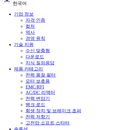
한국어
기업 정보
자격 인증
컬처
역사
경영 원칙
기술 지원
수신 맞춤형
다운로드
지식 질의응답
제품 카테고리
전력 품질 필터
모터 보호용
EMC/RFI
AC/DC 리액터
전력 변압기
뱅크 로드
회생 장치 및 브레이크 초퍼
전력 저항기
고전압 소프트 스타터
솔루션