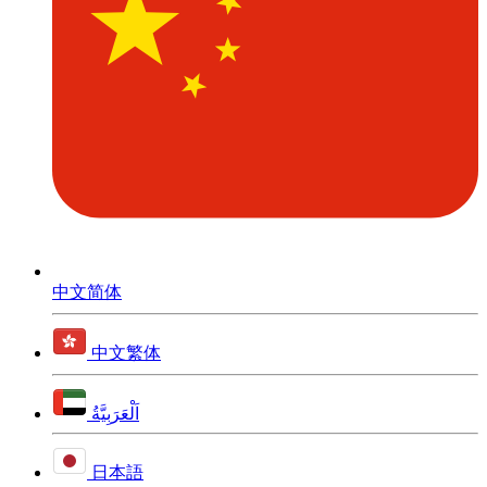
中文简体
中文繁体
اَلْعَرَبِيَّةُ
日本語