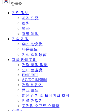
한국어
기업 정보
자격 인증
컬처
역사
경영 원칙
기술 지원
수신 맞춤형
다운로드
지식 질의응답
제품 카테고리
전력 품질 필터
모터 보호용
EMC/RFI
AC/DC 리액터
전력 변압기
뱅크 로드
회생 장치 및 브레이크 초퍼
전력 저항기
고전압 소프트 스타터
솔루션