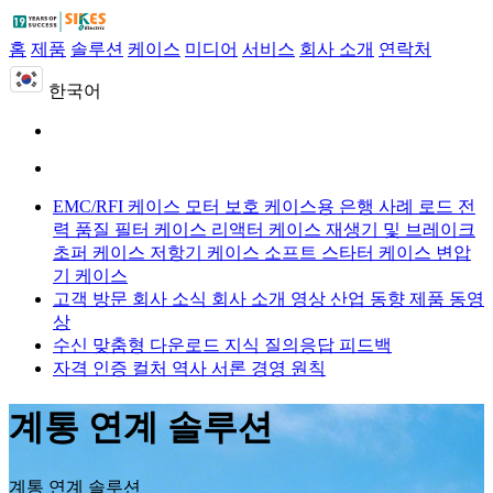
홈
제품
솔루션
케이스
미디어
서비스
회사 소개
연락처
한국어
EMC/RFI 케이스
모터 보호 케이스용
은행 사례 로드
전
력 품질 필터 케이스
리액터 케이스
재생기 및 브레이크
초퍼 케이스
저항기 케이스
소프트 스타터 케이스
변압
기 케이스
고객 방문
회사 소식
회사 소개 영상
산업 동향
제품 동영
상
수신 맞춤형
다운로드
지식 질의응답
피드백
자격 인증
컬처
역사
서론
경영 원칙
계통 연계 솔루션
계통 연계 솔루션