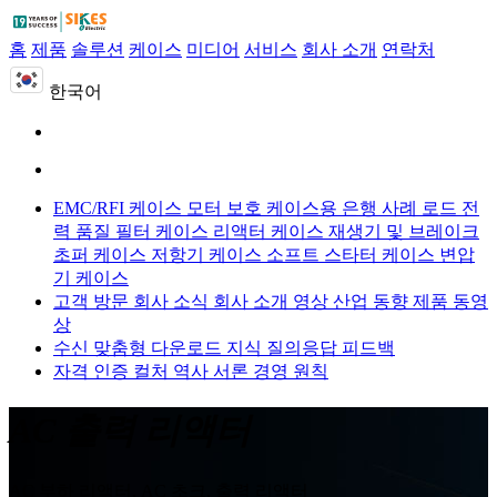
홈
제품
솔루션
케이스
미디어
서비스
회사 소개
연락처
한국어
EMC/RFI 케이스
모터 보호 케이스용
은행 사례 로드
전
력 품질 필터 케이스
리액터 케이스
재생기 및 브레이크
초퍼 케이스
저항기 케이스
소프트 스타터 케이스
변압
기 케이스
고객 방문
회사 소식
회사 소개 영상
산업 동향
제품 동영
상
수신 맞춤형
다운로드
지식 질의응답
피드백
자격 인증
컬처
역사
서론
경영 원칙
AC 출력 리액터
AC 부하 리액터, AC 초크, 출력 리액터