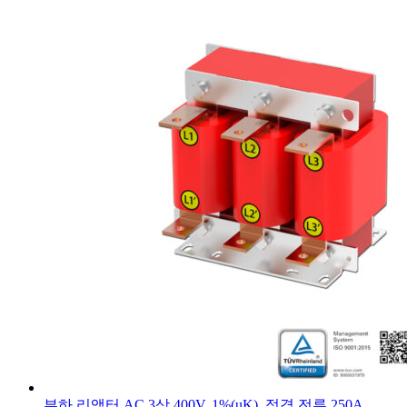
부하 리액터 AC 3상 400V, 1%(uK), 정격 전류 250A,