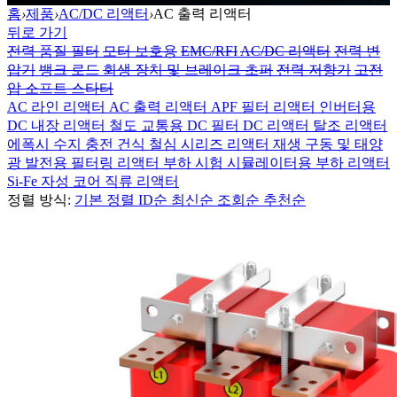
홈
›
제품
›
AC/DC 리액터
›
AC 출력 리액터
뒤로 가기
전력 품질 필터
모터 보호용
EMC/RFI
AC/DC 리액터
전력 변
압기
뱅크 로드
회생 장치 및 브레이크 초퍼
전력 저항기
고전
압 소프트 스타터
AC 라인 리액터
AC 출력 리액터
APF 필터 리액터
인버터용
DC 내장 리액터
철도 교통용 DC 필터
DC 리액터
탈조 리액터
에폭시 수지 충전 건식 철심 시리즈 리액터
재생 구동 및 태양
광 발전용 필터링 리액터
부하 시험 시뮬레이터용 부하 리액터
Si-Fe 자성 코어 직류 리액터
정렬 방식:
기본 정렬
ID순
최신순
조회순
추천순