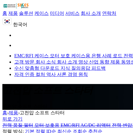
홈
제품
솔루션
케이스
미디어
서비스
회사 소개
연락처
한국어
EMC/RFI 케이스
모터 보호 케이스용
은행 사례 로드
전력
고객 방문
회사 소식
회사 소개 영상
산업 동향
제품 동영
수신 맞춤형
다운로드
지식 질의응답
피드백
자격 인증
컬처
역사
서론
경영 원칙
고전압 소프트 스타터
고전압 소프트 스타터
홈
›
제품
›
고전압 소프트 스타터
뒤로 가기
전력 품질 필터
모터 보호용
EMC/RFI
AC/DC 리액터
전력 변압
정렬 방식:
기본 정렬
ID순
최신순
조회순
추천순