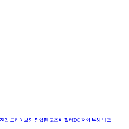
저전압 드라이브와 정합된 고조파 필터
DC 저항 부하 뱅크