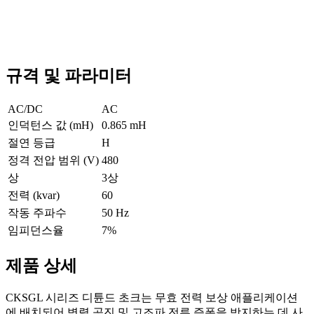
규격 및 파라미터
AC/DC
AC
인덕턴스 값 (mH)
0.865 mH
절연 등급
H
정격 전압 범위 (V)
480
상
3상
전력 (kvar)
60
작동 주파수
50 Hz
임피던스율
7%
제품 상세
CKSGL 시리즈 디튠드 초크는 무효 전력 보상 애플리케이션
에 배치되어 병렬 공진 및 고조파 전류 증폭을 방지하는 데 사