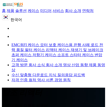
홈
제품
솔루션
케이스
미디어
서비스
회사 소개
연락처
한국어
EMC/RFI 케이스
모터 보호 케이스용
은행 사례 로드
전
력 품질 필터 케이스
리액터 케이스
재생기 및 브레이크
초퍼 케이스
저항기 케이스
소프트 스타터 케이스
변압
기 케이스
고객 방문
회사 소식
회사 소개 영상
산업 동향
제품 동영
상
수신 맞춤형
다운로드
지식 질의응답
피드백
자격 인증
컬처
역사
서론
경영 원칙
탈조 리액터
디튠드 초크, 디튠드 리액터