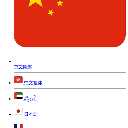
中文简体
中文繁体
اَلْعَرَبِيَّةُ
日本語