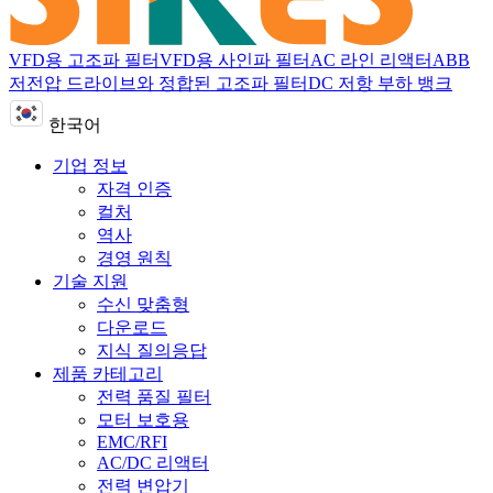
VFD용 고조파 필터
VFD용 사인파 필터
AC 라인 리액터
ABB
저전압 드라이브와 정합된 고조파 필터
DC 저항 부하 뱅크
한국어
기업 정보
자격 인증
컬처
역사
경영 원칙
기술 지원
수신 맞춤형
다운로드
지식 질의응답
제품 카테고리
전력 품질 필터
모터 보호용
EMC/RFI
AC/DC 리액터
전력 변압기