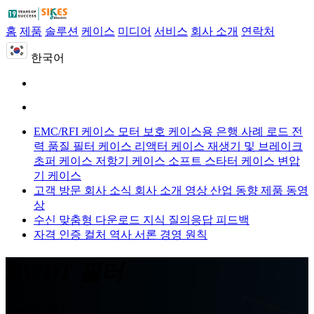
홈
제품
솔루션
케이스
미디어
서비스
회사 소개
연락처
한국어
EMC/RFI 케이스
모터 보호 케이스용
은행 사례 로드
전
력 품질 필터 케이스
리액터 케이스
재생기 및 브레이크
초퍼 케이스
저항기 케이스
소프트 스타터 케이스
변압
기 케이스
고객 방문
회사 소식
회사 소개 영상
산업 동향
제품 동영
상
수신 맞춤형
다운로드
지식 질의응답
피드백
자격 인증
컬처
역사
서론
경영 원칙
DV/DT 필터
DV/DT 필터