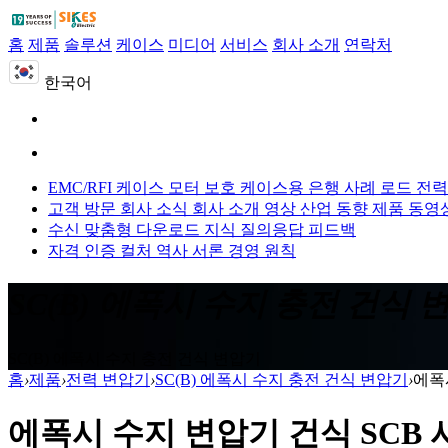
홈
제품
솔루션
케이스
미디어
서비스
회사 소개
연락처
한국어
EMC/RFI 케이스
모터 보호 케이스용
은행 사례 로드
전력
고객 방문
회사 소식
회사 소개 영상
산업 동향
제품 동영
수신 맞춤형
다운로드
지식 질의응답
피드백
자격 인증
컬처
역사
서론
경영 원칙
SC(B) 에폭시 수지 충전 건식 
SC(B) 에폭시 수지 충전 건식 변압기
홈
›
제품
›
전력 변압기
›
SC(B) 에폭시 수지 충전 건식 변압기
›
에폭
에폭시 수지 변압기 건식 SCB