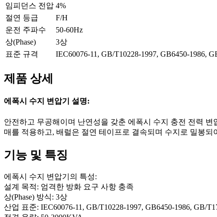
임피던스 전압
4%
절연 등급
F/H
운전 주파수
50-60Hz
상(Phase)
3상
표준 규격
IEC60076-11, GB/T10228-1997, GB6450-1986, G
제품 상세
에폭시 수지 변압기 설명:
안전하고 무공해이며 난연성을 갖춘 에폭시 수지 충전 전력 변압기는
매를 적용하고, 배럴은 절연 테이프로 결속되며 수지로 밀봉되어
기능 및 특징
에폭시 수지 변압기의 특성:
설계 목적: 엄격한 방화 요구 사항 충족
상(Phase) 방식: 3상
산업 표준: IEC60076-11, GB/T10228-1997, GB6450-1986, GB/T1