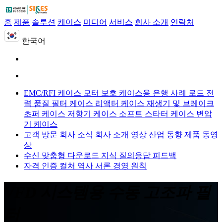
홈
제품
솔루션
케이스
미디어
서비스
회사 소개
연락처
한국어
EMC/RFI 케이스
모터 보호 케이스용
은행 사례 로드
전
력 품질 필터 케이스
리액터 케이스
재생기 및 브레이크
초퍼 케이스
저항기 케이스
소프트 스타터 케이스
변압
기 케이스
고객 방문
회사 소식
회사 소개 영상
산업 동향
제품 동영
상
수신 맞춤형
다운로드
지식 질의응답
피드백
자격 인증
컬처
역사
서론
경영 원칙
VFD 시스템용 수동 고조파 필
터