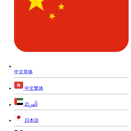
中文简体
中文繁体
اَلْعَرَبِيَّةُ
日本語