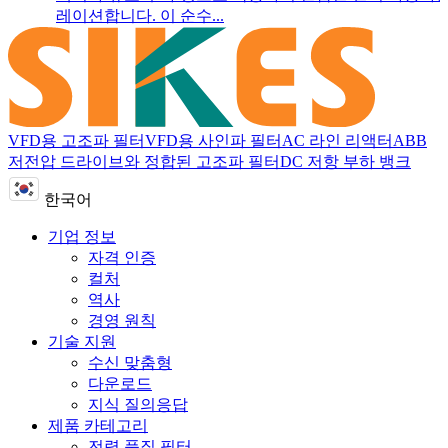
레이션합니다. 이 순수...
VFD용 고조파 필터
VFD용 사인파 필터
AC 라인 리액터
ABB
저전압 드라이브와 정합된 고조파 필터
DC 저항 부하 뱅크
한국어
기업 정보
자격 인증
컬처
역사
경영 원칙
기술 지원
수신 맞춤형
다운로드
지식 질의응답
제품 카테고리
전력 품질 필터