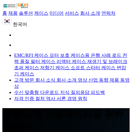
홈
제품
솔루션
케이스
미디어
서비스
회사 소개
연락처
한국어
EMC/RFI 케이스
모터 보호 케이스용
은행 사례 로드
전
력 품질 필터 케이스
리액터 케이스
재생기 및 브레이크
초퍼 케이스
저항기 케이스
소프트 스타터 케이스
변압
기 케이스
고객 방문
회사 소식
회사 소개 영상
산업 동향
제품 동영
상
수신 맞춤형
다운로드
지식 질의응답
피드백
자격 인증
컬처
역사
서론
경영 원칙
부하 시험 시뮬레이터용 부하
리액터