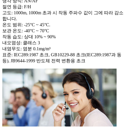
냉각 방식: AN/AF
절연 등급: F/H
고도: 1000m, 1000m 초과 시 작동 주파수 값이 그에 따라 감소
합니다.
온도 범위: -25°C ~ 45°C.
보관 온도: -40°C ~ 70°C
작동 습도: 상대 10% ~ 90%
내오염성: 클래스 3
내염무도: 염분 0.1mg/m³
표준: IEC289:1987 초크, GB10229-88 초크(IEC289:1987과 동
등), JB9644-1999 반도체 전력 변환용 초크