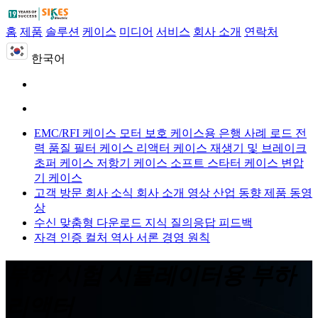
홈
제품
솔루션
케이스
미디어
서비스
회사 소개
연락처
한국어
EMC/RFI 케이스
모터 보호 케이스용
은행 사례 로드
전
력 품질 필터 케이스
리액터 케이스
재생기 및 브레이크
초퍼 케이스
저항기 케이스
소프트 스타터 케이스
변압
기 케이스
고객 방문
회사 소식
회사 소개 영상
산업 동향
제품 동영
상
수신 맞춤형
다운로드
지식 질의응답
피드백
자격 인증
컬처
역사
서론
경영 원칙
부하 시험 시뮬레이터용 부하
리액터