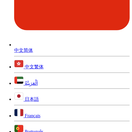
中文简体
中文繁体
اَلْعَرَبِيَّةُ
日本語
Français
Português