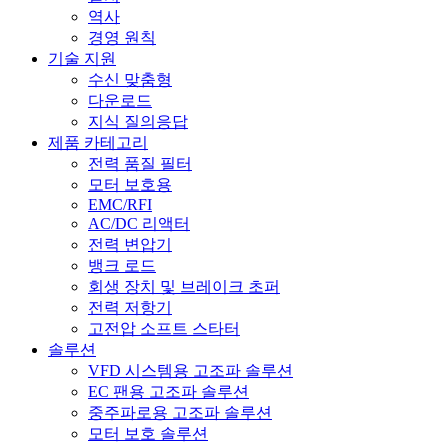
역사
경영 원칙
기술 지원
수신 맞춤형
다운로드
지식 질의응답
제품 카테고리
전력 품질 필터
모터 보호용
EMC/RFI
AC/DC 리액터
전력 변압기
뱅크 로드
회생 장치 및 브레이크 초퍼
전력 저항기
고전압 소프트 스타터
솔루션
VFD 시스템용 고조파 솔루션
EC 팬용 고조파 솔루션
중주파로용 고조파 솔루션
모터 보호 솔루션