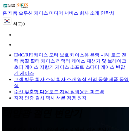
홈
제품
솔루션
케이스
미디어
서비스
회사 소개
연락처
한국어
EMC/RFI 케이스
모터 보호 케이스용
은행 사례 로드
전
력 품질 필터 케이스
리액터 케이스
재생기 및 브레이크
초퍼 케이스
저항기 케이스
소프트 스타터 케이스
변압
기 케이스
고객 방문
회사 소식
회사 소개 영상
산업 동향
제품 동영
상
수신 맞춤형
다운로드
지식 질의응답
피드백
자격 인증
컬처
역사
서론
경영 원칙
태양광 절연 변압기
태양광 절연 변압기, 태양광 절연 리액터, 절연 변압기