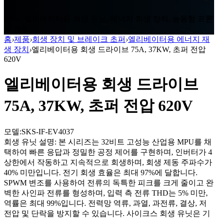
Sikes, 엘리베이터용 회생 유닛, 에너지 회생 장치, 능동형 프론
트 엔드
홈
›
제품
›
회생 장치 및 브레이크 초퍼
›
엘리베이터용 에너지 재
생 장치
›
엘리베이터용 회생 드라이브 75A, 37KW, 초퍼 전압
620V
엘리베이터용 회생 드라이브
75A, 37KW, 초퍼 전압 620V
모델:SKS-IF-EV4037
회생 유닛 설명: 본 시리즈는 32비트 고성능 산업용 MPU를 채
택하여 빠른 응답과 정밀한 공정 제어를 구현하며, 인버터가 4
상한에서 작동하고 지속적으로 회생하며, 회생 제동 주파수가
40% 미만입니다. 전기 회생 효율은 최대 97%에 달합니다.
SPWM 변조를 사용하여 전류의 독특한 피크를 크게 줄이고 완
벽한 사인파 전류를 형성하며, 입력 측 전류 THD는 5% 미만,
역률은 최대 99%입니다. 전력망 역류, 과열, 과전류, 결상, 저
전압 및 단락을 방지할 수 있습니다. 사이크스 회생 유닛은 기