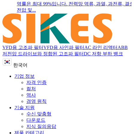
역률은 최대 99%입니다. 전력망 역류, 과열, 과전류, 결상
전압 및...
VFD용 고조파 필터
VFD용 사인파 필터
AC 라인 리액터
ABB
저전압 드라이브와 정합된 고조파 필터
DC 저항 부하 뱅크
한국어
기업 정보
자격 인증
컬처
역사
경영 원칙
기술 지원
수신 맞춤형
다운로드
지식 질의응답
제품 카테고리