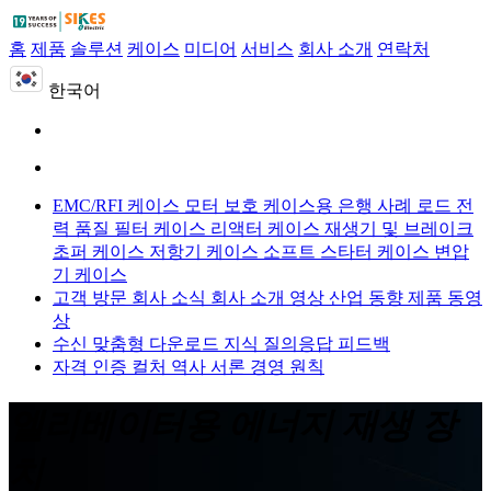
홈
제품
솔루션
케이스
미디어
서비스
회사 소개
연락처
한국어
EMC/RFI 케이스
모터 보호 케이스용
은행 사례 로드
전
력 품질 필터 케이스
리액터 케이스
재생기 및 브레이크
초퍼 케이스
저항기 케이스
소프트 스타터 케이스
변압
기 케이스
고객 방문
회사 소식
회사 소개 영상
산업 동향
제품 동영
상
수신 맞춤형
다운로드
지식 질의응답
피드백
자격 인증
컬처
역사
서론
경영 원칙
엘리베이터용 에너지 재생 장
치