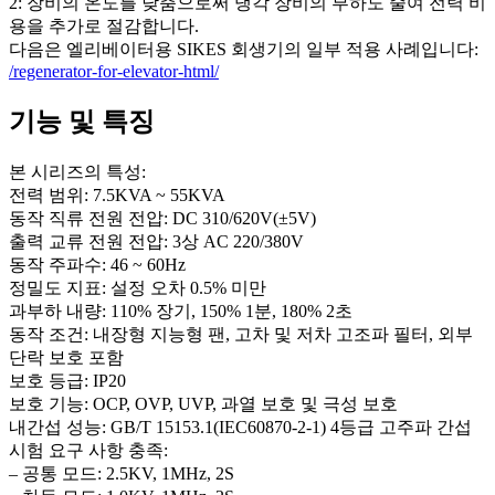
2: 장비의 온도를 낮춤으로써 냉각 장비의 부하도 줄여 전력 비
용을 추가로 절감합니다.
다음은 엘리베이터용 SIKES 회생기의 일부 적용 사례입니다:
/regenerator-for-elevator-html/
기능 및 특징
본 시리즈의 특성:
전력 범위: 7.5KVA ~ 55KVA
동작 직류 전원 전압: DC 310/620V(±5V)
출력 교류 전원 전압: 3상 AC 220/380V
동작 주파수: 46 ~ 60Hz
정밀도 지표: 설정 오차 0.5% 미만
과부하 내량: 110% 장기, 150% 1분, 180% 2초
동작 조건: 내장형 지능형 팬, 고차 및 저차 고조파 필터, 외부
단락 보호 포함
보호 등급: IP20
보호 기능: OCP, OVP, UVP, 과열 보호 및 극성 보호
내간섭 성능: GB/T 15153.1(IEC60870-2-1) 4등급 고주파 간섭
시험 요구 사항 충족:
– 공통 모드: 2.5KV, 1MHz, 2S