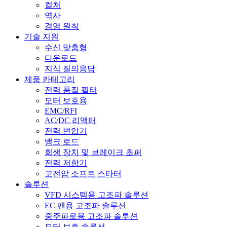
컬처
역사
경영 원칙
기술 지원
수신 맞춤형
다운로드
지식 질의응답
제품 카테고리
전력 품질 필터
모터 보호용
EMC/RFI
AC/DC 리액터
전력 변압기
뱅크 로드
회생 장치 및 브레이크 초퍼
전력 저항기
고전압 소프트 스타터
솔루션
VFD 시스템용 고조파 솔루션
EC 팬용 고조파 솔루션
중주파로용 고조파 솔루션
모터 보호 솔루션