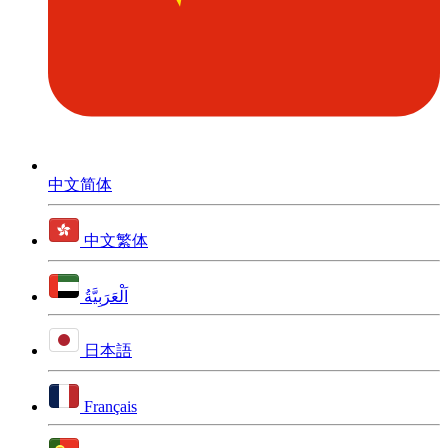
中文简体
中文繁体
اَلْعَرَبِيَّةُ
日本語
Français