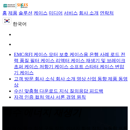
홈
제품
솔루션
케이스
미디어
서비스
회사 소개
연락처
한국어
EMC/RFI 케이스
모터 보호 케이스용
은행 사례 로드
전
력 품질 필터 케이스
리액터 케이스
재생기 및 브레이크
초퍼 케이스
저항기 케이스
소프트 스타터 케이스
변압
기 케이스
고객 방문
회사 소식
회사 소개 영상
산업 동향
제품 동영
상
수신 맞춤형
다운로드
지식 질의응답
피드백
자격 인증
컬처
역사
서론
경영 원칙
특수 에너지 재생기
사이크스, 특수 회생 구동 장치, 에너지 회생 장치, 능동형 프론