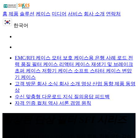
홈
제품
솔루션
케이스
미디어
서비스
회사 소개
연락처
한국어
EMC/RFI 케이스
모터 보호 케이스용
은행 사례 로드
전
력 품질 필터 케이스
리액터 케이스
재생기 및 브레이크
초퍼 케이스
저항기 케이스
소프트 스타터 케이스
변압
기 케이스
고객 방문
회사 소식
회사 소개 영상
산업 동향
제품 동영
상
수신 맞춤형
다운로드
지식 질의응답
피드백
자격 인증
컬처
역사
서론
경영 원칙
향상된 단상 필터 SFI 시리즈
향상된 단상 필터, SFI 시리즈, π형 필터 회로, 차동 모드 감쇠