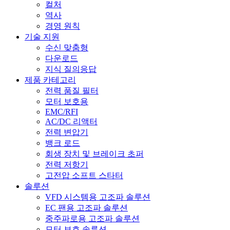
컬처
역사
경영 원칙
기술 지원
수신 맞춤형
다운로드
지식 질의응답
제품 카테고리
전력 품질 필터
모터 보호용
EMC/RFI
AC/DC 리액터
전력 변압기
뱅크 로드
회생 장치 및 브레이크 초퍼
전력 저항기
고전압 소프트 스타터
솔루션
VFD 시스템용 고조파 솔루션
EC 팬용 고조파 솔루션
중주파로용 고조파 솔루션
모터 보호 솔루션