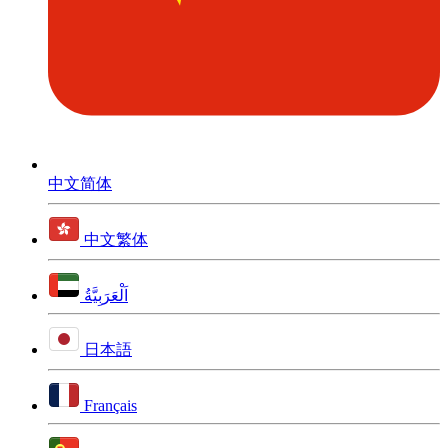
中文简体
中文繁体
اَلْعَرَبِيَّةُ
日本語
Français