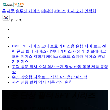
홈
제품
솔루션
케이스
미디어
서비스
회사 소개
연락처
한국어
EMC/RFI 케이스
모터 보호 케이스용
은행 사례 로드
전
력 품질 필터 케이스
리액터 케이스
재생기 및 브레이크
초퍼 케이스
저항기 케이스
소프트 스타터 케이스
변압
기 케이스
고객 방문
회사 소식
회사 소개 영상
산업 동향
제품 동영
상
수신 맞춤형
다운로드
지식 질의응답
피드백
자격 인증
컬처
역사
서론
경영 원칙
범용 단상 필터 SFT 시리즈
범용 단상 필터, SFT 시리즈, 비용 효율적