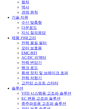
컬처
역사
경영 원칙
기술 지원
수신 맞춤형
다운로드
지식 질의응답
제품 카테고리
전력 품질 필터
모터 보호용
EMC/RFI
AC/DC 리액터
전력 변압기
뱅크 로드
회생 장치 및 브레이크 초퍼
전력 저항기
고전압 소프트 스타터
솔루션
VFD 시스템용 고조파 솔루션
EC 팬용 고조파 솔루션
중주파로용 고조파 솔루션
모터 보호 솔루션