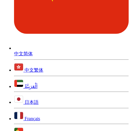
中文简体
中文繁体
اَلْعَرَبِيَّةُ
日本語
Français