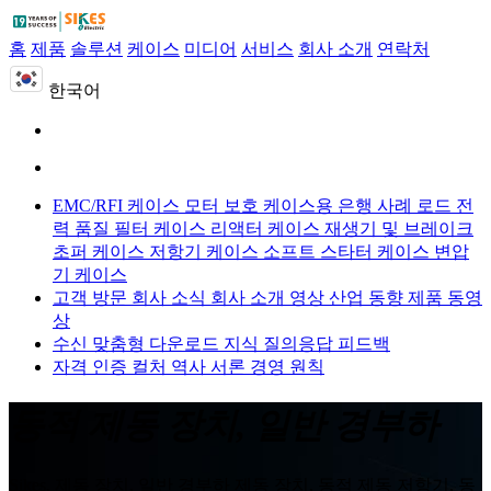
홈
제품
솔루션
케이스
미디어
서비스
회사 소개
연락처
한국어
EMC/RFI 케이스
모터 보호 케이스용
은행 사례 로드
전
력 품질 필터 케이스
리액터 케이스
재생기 및 브레이크
초퍼 케이스
저항기 케이스
소프트 스타터 케이스
변압
기 케이스
고객 방문
회사 소식
회사 소개 영상
산업 동향
제품 동영
상
수신 맞춤형
다운로드
지식 질의응답
피드백
자격 인증
컬처
역사
서론
경영 원칙
동적 제동 장치, 일반 경부하
Sikes, 제동 장치, 일반 경부하 제동 장치, 동적 제동 저항기, 동