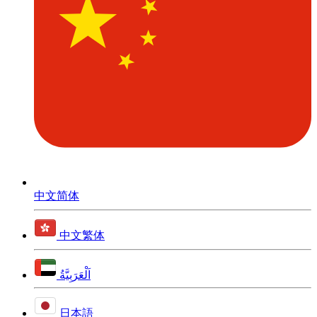
中文简体
中文繁体
اَلْعَرَبِيَّةُ
日本語