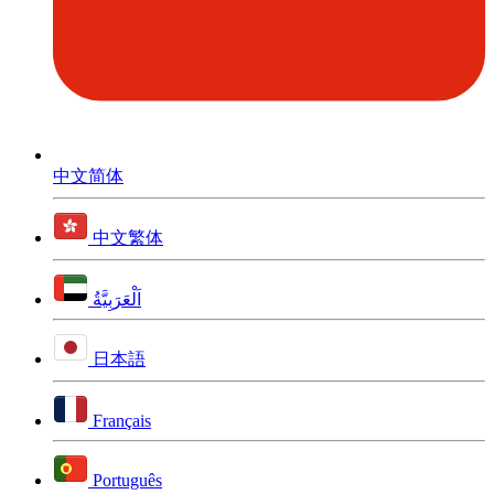
中文简体
中文繁体
اَلْعَرَبِيَّةُ
日本語
Français
Português