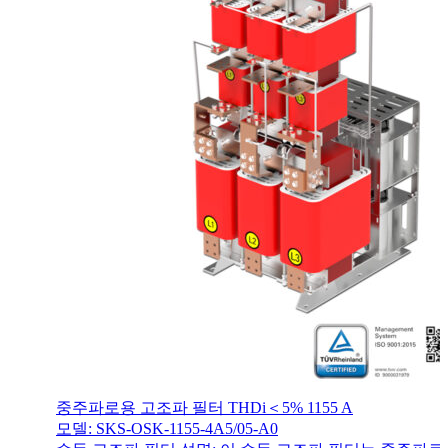
중주파로용 고조파 필터 THDi＜5% 1155 A
모델: SKS-OSK-1155-4A5/05-A0