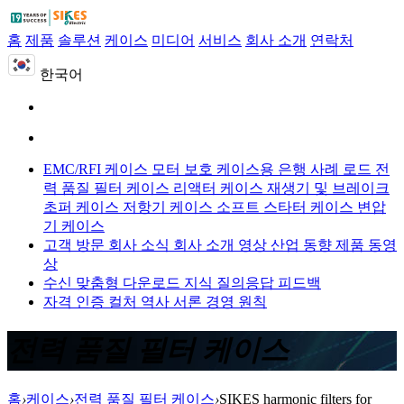
홈
제품
솔루션
케이스
미디어
서비스
회사 소개
연락처
한국어
EMC/RFI 케이스
모터 보호 케이스용
은행 사례 로드
전
력 품질 필터 케이스
리액터 케이스
재생기 및 브레이크
초퍼 케이스
저항기 케이스
소프트 스타터 케이스
변압
기 케이스
고객 방문
회사 소식
회사 소개 영상
산업 동향
제품 동영
상
수신 맞춤형
다운로드
지식 질의응답
피드백
자격 인증
컬처
역사
서론
경영 원칙
전력 품질 필터 케이스
홈
›
케이스
›
전력 품질 필터 케이스
›
SIKES harmonic filters for