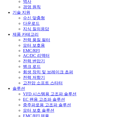
역사
경영 원칙
기술 지원
수신 맞춤형
다운로드
지식 질의응답
제품 카테고리
전력 품질 필터
모터 보호용
EMC/RFI
AC/DC 리액터
전력 변압기
뱅크 로드
회생 장치 및 브레이크 초퍼
전력 저항기
고전압 소프트 스타터
솔루션
VFD 시스템용 고조파 솔루션
EC 팬용 고조파 솔루션
중주파로용 고조파 솔루션
모터 보호 솔루션
EMC/RFI 제품