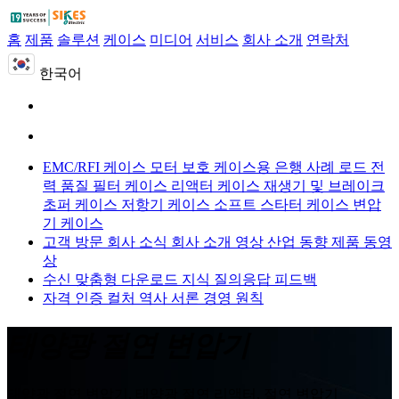
홈
제품
솔루션
케이스
미디어
서비스
회사 소개
연락처
한국어
EMC/RFI 케이스
모터 보호 케이스용
은행 사례 로드
전
력 품질 필터 케이스
리액터 케이스
재생기 및 브레이크
초퍼 케이스
저항기 케이스
소프트 스타터 케이스
변압
기 케이스
고객 방문
회사 소식
회사 소개 영상
산업 동향
제품 동영
상
수신 맞춤형
다운로드
지식 질의응답
피드백
자격 인증
컬처
역사
서론
경영 원칙
태양광 절연 변압기
태양광 절연 변압기, 태양광 절연 리액터, 절연 변압기