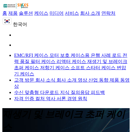
홈
제품
솔루션
케이스
미디어
서비스
회사 소개
연락처
한국어
EMC/RFI 케이스
모터 보호 케이스용
은행 사례 로드
전
력 품질 필터 케이스
리액터 케이스
재생기 및 브레이크
초퍼 케이스
저항기 케이스
소프트 스타터 케이스
변압
기 케이스
고객 방문
회사 소식
회사 소개 영상
산업 동향
제품 동영
상
수신 맞춤형
다운로드
지식 질의응답
피드백
자격 인증
컬처
역사
서론
경영 원칙
재생기 및 브레이크 초퍼 케이
스