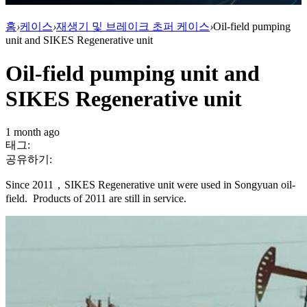
홈
›
케이스
›
재생기 및 브레이크 초퍼 케이스
›
Oil-field pumping
unit and SIKES Regenerative unit
Oil-field pumping unit and
SIKES Regenerative unit
1 month ago
태그:
공유하기:
Since 2011，SIKES Regenerative unit were used in Songyuan oil-
field. Products of 2011 are still in service.