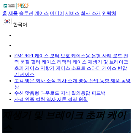
홈
제품
솔루션
케이스
미디어
서비스
회사 소개
연락처
한국어
EMC/RFI 케이스
모터 보호 케이스용
은행 사례 로드
전
력 품질 필터 케이스
리액터 케이스
재생기 및 브레이크
초퍼 케이스
저항기 케이스
소프트 스타터 케이스
변압
기 케이스
고객 방문
회사 소식
회사 소개 영상
산업 동향
제품 동영
상
수신 맞춤형
다운로드
지식 질의응답
피드백
자격 인증
컬처
역사
서론
경영 원칙
재생기 및 브레이크 초퍼 케이
스