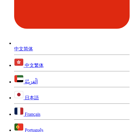
中文简体
中文繁体
اَلْعَرَبِيَّةُ
日本語
Français
Português