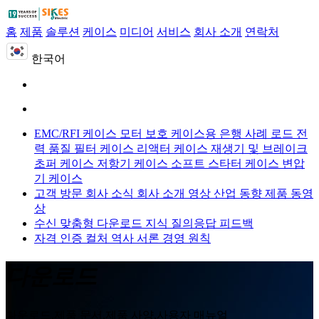
홈
제품
솔루션
케이스
미디어
서비스
회사 소개
연락처
한국어
EMC/RFI 케이스
모터 보호 케이스용
은행 사례 로드
전
력 품질 필터 케이스
리액터 케이스
재생기 및 브레이크
초퍼 케이스
저항기 케이스
소프트 스타터 케이스
변압
기 케이스
고객 방문
회사 소식
회사 소개 영상
산업 동향
제품 동영
상
수신 맞춤형
다운로드
지식 질의응답
피드백
자격 인증
컬처
역사
서론
경영 원칙
다운로드
다운로드,제품 문서,제품 사양,사용자 매뉴얼