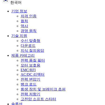
한국어
기업 정보
자격 인증
컬처
역사
경영 원칙
기술 지원
수신 맞춤형
다운로드
지식 질의응답
제품 카테고리
전력 품질 필터
모터 보호용
EMC/RFI
AC/DC 리액터
전력 변압기
뱅크 로드
회생 장치 및 브레이크 초퍼
전력 저항기
고전압 소프트 스타터
솔루션