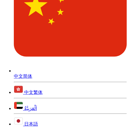
中文简体
中文繁体
اَلْعَرَبِيَّةُ
日本語